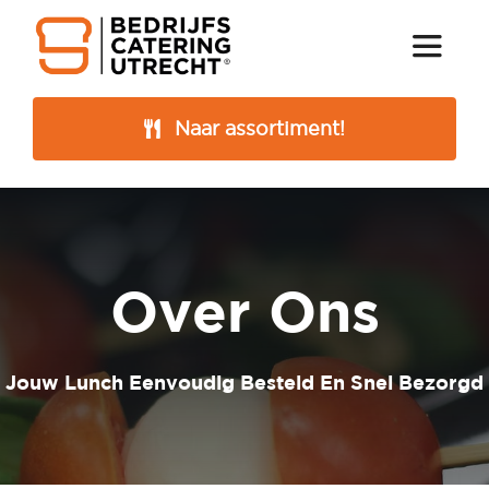
Ga
naar
Toggle
Naviga
inhoud
Naar assortiment!
Bedrijfscatering
Catering
Assortiment
Over Ons
Menu
Online bestellen
Jouw Lunch Eenvoudig Besteld En Snel Bezorgd