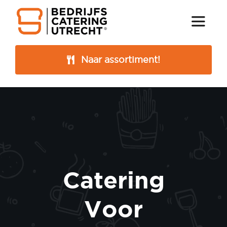
Ga
naar
Toggle
Naviga
inhoud
Naar assortiment!
Bedrijfscatering
Catering
Assortiment
Menu
Online bestellen
Catering
Voor